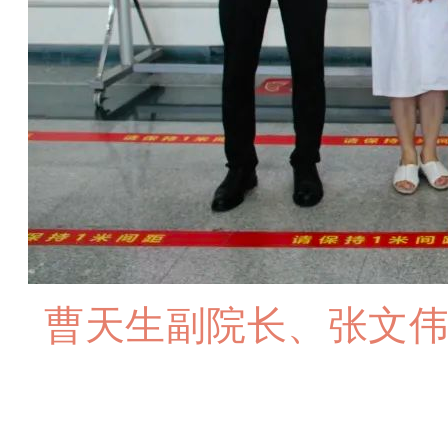
曹天生副院长、张文