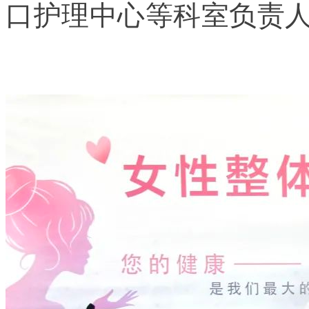
口护理中心等科室负责