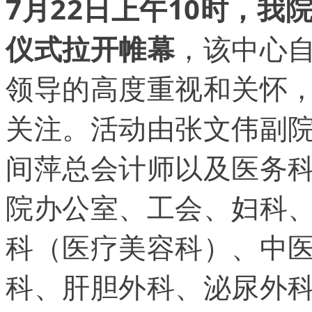
7月22日上午10时，
仪式拉开帷幕
，该中心
领导的高度重视和关怀
关注。活动由张文伟副
间萍总会计师以及医务
院办公室、工会、妇科
科（医疗美容科）、中
科、肝胆外科、泌尿外