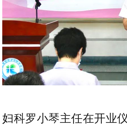
妇科罗小琴主任在开业