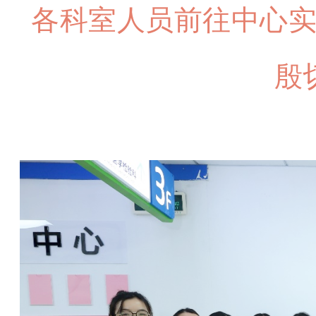
各科室人员前往中心
殷