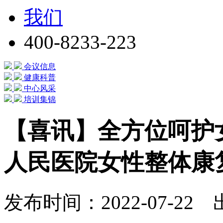
我们
400-8233-223
会议信息
健康科普
中心风采
培训集锦
【喜讯】全方位呵护
人民医院女性整体康
发布时间：2022-07-2